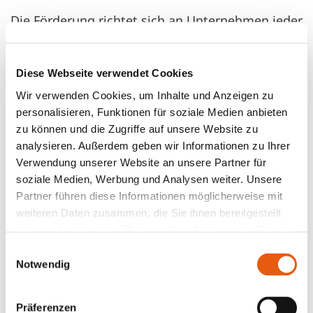
Die Förderung richtet sich an Unternehmen jeder
Branche – ob Dienstleistung, Handwerk, IT,
Einzelhandel oder Kreativwirtschaft. Auch bei
Diese Webseite verwendet Cookies
einer geplanten Unternehmensnachfolge oder
Wir verwenden Cookies, um Inhalte und Anzeigen zu
nach der Gründung sind BAFA-Maßnahmen
personalisieren, Funktionen für soziale Medien anbieten
möglich. Wichtig ist, dass Dein Unternehmen
zu können und die Zugriffe auf unsere Website zu
sich in einer wirtschaftlich schwierigen Lage
analysieren. Außerdem geben wir Informationen zu Ihrer
befindet oder vor neuen Herausforderungen
Verwendung unserer Website an unsere Partner für
steht.
soziale Medien, Werbung und Analysen weiter. Unsere
Partner führen diese Informationen möglicherweise mit
Ob also Dein Unternehmen ganz am Anfang
weiteren Daten zusammen, die Sie ihnen bereitgestellt
steht oder Du Dich mitten in einem
haben oder die sie im Rahmen Ihrer Nutzung der Dienste
gesammelt haben.
Veränderungsprozess befindest, die BAFA-
Einwilligungsauswahl
Notwendig
Förderung hilft Dir dabei, den nächsten Schritt
gezielt zu planen. Die Antragstellung erfolgt
gemeinsam mit einem anerkannten Berater über
Präferenzen