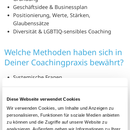
Geschäftsidee & Businessplan
Positionierung, Werte, Stärken,
Glaubenssätze
Diversität & LGBTIQ-sensibles Coaching
Welche Methoden haben sich in
Deiner Coachingpraxis bewährt?
Systemische Fragen
Das Innere Team
Das Lebensrad
Diese Webseite verwendet Cookies
Presencing (eine ganz andere Methode, um
Wir verwenden Cookies, um Inhalte und Anzeigen zu
unbewusste Ressourcen zu aktivieren)
personalisieren, Funktionen für soziale Medien anbieten
Arbeit mit Glaubenssätzen
zu können und die Zugriffe auf unsere Website zu
analysieren. Außerdem geben wir Informationen zu Ihrer