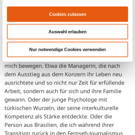
Was mir dabei sonst noch wichtig ist: Coaching
darf auch Spaß machen.
Cookies zulassen
Auf welches Coachingergebnis
Auswahl erlauben
schaust Du gerne zurück?
Nur notwendige Cookies verwenden
Es gibt tatsächlich viele Coachingergebnisse, die
mich bewegen. Etwa die Managerin, die nach
dem Ausstieg aus dem Konzern ihr Leben neu
ausrichtete und so nicht nur Zeit für erfüllende
Arbeit, sondern auch für sich und ihre Familie
gewann. Oder der junge Psychologe mit
türkischen Wurzeln, der seine interkulturelle
Kompetenz als Stärke entdeckte. Oder die
Person aus Brasilien, die ich während ihrer
Transition zurück in den Fernseh-Journalismus