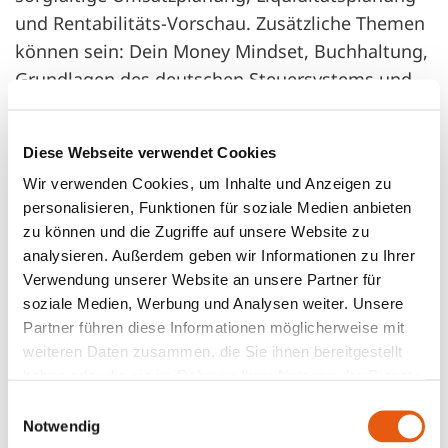
und Rentabilitäts-Vorschau. Zusätzliche Themen
können sein: Dein Money Mindset, Buchhaltung,
Grundlagen des deutschen Steuersystems und
administrative Pflichten.
Diese Webseite verwendet Cookies
Welche Methoden haben sich in
Wir verwenden Cookies, um Inhalte und Anzeigen zu
Deiner Coachingpraxis bewährt?
personalisieren, Funktionen für soziale Medien anbieten
zu können und die Zugriffe auf unsere Website zu
analysieren. Außerdem geben wir Informationen zu Ihrer
Im Gründungscoaching setze ich auf die Balance
Verwendung unserer Website an unsere Partner für
zwischen strukturiertem Vorgehen und Deinem
soziale Medien, Werbung und Analysen weiter. Unsere
individuellen Prozess. Dabei lege ich besonderes
Partner führen diese Informationen möglicherweise mit
Augenmerk auf die Förderung Deiner
weiteren Daten zusammen, die Sie ihnen bereitgestellt
Selbstwirksamkeit und die Hinwendung zu
haben oder die sie im Rahmen Ihrer Nutzung der Dienste
gesammelt haben.
lösungsorientiertem Denken. Humor ist dabei
Einwilligungsauswahl
Notwendig
ein ganz wichtiger Faktor, denn auch wenn es im