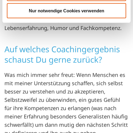
meine Coachees freuen auf individuelles
Arbeiten, eine strukturierte und empathische
Nur notwendige Cookies verwenden
Begleitung und eine gute Portion
Lebenserfahrung, Humor und Fachkompetenz.
Auf welches Coachingergebnis
schaust Du gerne zurück?
Was mich immer sehr freut: Wenn Menschen es
mit meiner Unterstützung schaffen, sich selbst
besser zu verstehen und zu akzeptieren,
Selbstzweifel zu überwinden, ein gutes Gefühl
für ihre Kompetenzen zu erlangen (was nach
meiner Erfahrung besonders Generalisten häufig
schwerfällt) um dann mutig den nächsten Schritt