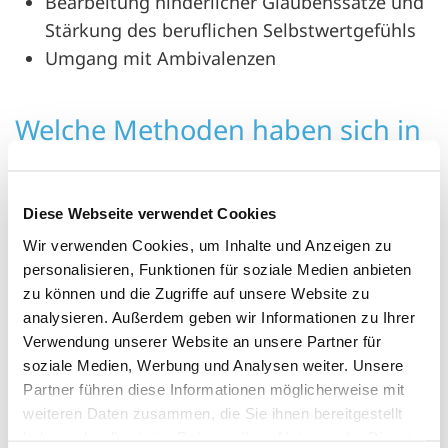
Bearbeitung hinderlicher Glaubenssätze und
Stärkung des beruflichen Selbstwertgefühls
Umgang mit Ambivalenzen
Welche Methoden haben sich in
Deiner Coachingpraxis bewährt?
Biografieanalyse
Diese Webseite verwendet Cookies
Arbeit mit den Karriereankern
Wir verwenden Cookies, um Inhalte und Anzeigen zu
personalisieren, Funktionen für soziale Medien anbieten
Arbeit mit Aufstellungen, z.B. berufliches
zu können und die Zugriffe auf unsere Website zu
Leitbild
analysieren. Außerdem geben wir Informationen zu Ihrer
Arbeit mit dem Zürcher Ressourcen Modell
Verwendung unserer Website an unsere Partner für
(ZRM)
soziale Medien, Werbung und Analysen weiter. Unsere
PEP zur Bearbeitung negativer und
Partner führen diese Informationen möglicherweise mit
ambivalenter Erfahrungen (z.B. Kündigung,
weiteren Daten zusammen, die Sie ihnen bereitgestellt
haben oder die sie im Rahmen Ihrer Nutzung der Dienste
Mobbing, Selbstvorwürfe, extreme