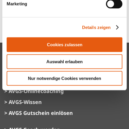
E-Mail Adresse (optional)
Marketing
Honeypot, bitte lassen Sie dieses Feld leer
Details zeigen
Cookies zulassen
> Jobcoaching
Auswahl erlauben
> Gründungscoaching
Nur notwendige Cookies verwenden
> AVGS-Coaching Erfahrungen
> AVGS-Onlinecoaching
> AVGS-Wissen
> AVGS Gutschein einlösen