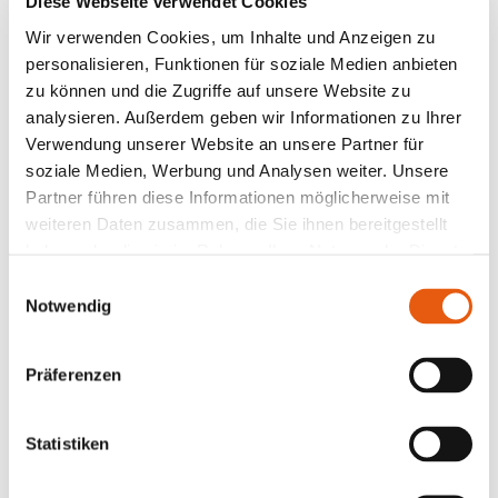
Diese Webseite verwendet Cookies
Möchtest Du kurz beschreiben, was Du im
Wir verwenden Cookies, um Inhalte und Anzeigen zu
Rahmen Deines Coachings vermisst hast?
personalisieren, Funktionen für soziale Medien anbieten
zu können und die Zugriffe auf unsere Website zu
Versprochen: Wir gehen mit Deinem Feedback
analysieren. Außerdem geben wir Informationen zu Ihrer
vertraulich um. Sage uns ehrlich Deine Meinung
Verwendung unserer Website an unsere Partner für
und hilf uns dabei, unser Coaching-Angebot
soziale Medien, Werbung und Analysen weiter. Unsere
stetig zu verbessern.
Partner führen diese Informationen möglicherweise mit
weiteren Daten zusammen, die Sie ihnen bereitgestellt
Feedback Text
haben oder die sie im Rahmen Ihrer Nutzung der Dienste
gesammelt haben.
Einwilligungsauswahl
Notwendig
Präferenzen
Name (optional)
Statistiken