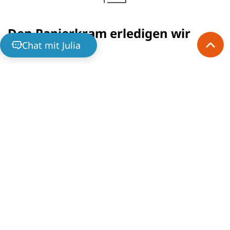
Den Papierkram erledigen wir
Chat mit Julia
Keine Lust auf den ganzen Papierkram? Die
Bundesagentur für Arbeit und das Jobcenter
finanzieren Dein Coaching. Bei der Beantragung
unterstützen wir Dich. So kannst Du Dich auf
Deine berufliche Zukunft konzentrieren
Jetzt kostenfreies
Beratungsgespräch vereinbaren
Dein Jobcoaching - Der