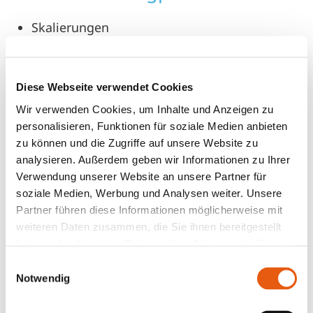
Skalierungen
Reframing
Wunderfrage
Systemische Aufstellungen (Visualisierung)
Diese Webseite verwendet Cookies
Zirkuläre Fragestellungen
Wir verwenden Cookies, um Inhalte und Anzeigen zu
personalisieren, Funktionen für soziale Medien anbieten
zu können und die Zugriffe auf unsere Website zu
Worauf können sich Coachees
analysieren. Außerdem geben wir Informationen zu Ihrer
bei Dir freuen?
Verwendung unserer Website an unsere Partner für
soziale Medien, Werbung und Analysen weiter. Unsere
Partner führen diese Informationen möglicherweise mit
Ich betrachte alle Menschen, die zu mir kommen
weiteren Daten zusammen, die Sie ihnen bereitgestellt
individuell und versuche für jedes Anliegen eine
haben oder die sie im Rahmen Ihrer Nutzung der Dienste
zufriedenstellende Lösung zu erarbeiten. Ich
gesammelt haben.
Einwilligungsauswahl
gebe meine Klientinnen und Klienten nicht auf,
Notwendig
selbst wenn sie an sich selbst zweifeln ist es