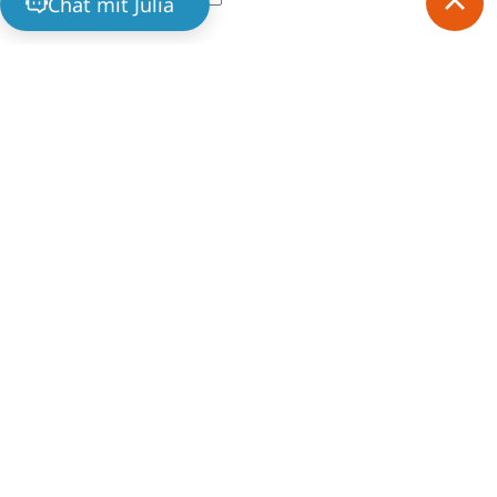
Chat mit Julia
Straße & Hausnummer
PLZ
Ort
Mitteilung
Ich willige ein, dass meine Angaben und
Kontaktdaten zur Bearbeitung der Anfrage
gespeichert werden. Ausführliche Erläuterungen
zur Erhebung, Verarbeitung und Nutzung