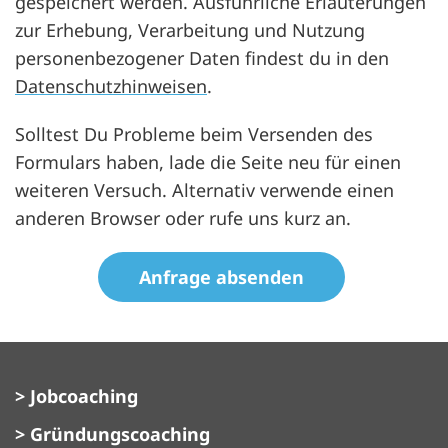
gespeichert werden. Ausführliche Erläuterungen
zur Erhebung, Verarbeitung und Nutzung
personenbezogener Daten findest du in den
Datenschutzhinweisen
.
Solltest Du Probleme beim Versenden des
Formulars haben, lade die Seite neu für einen
weiteren Versuch. Alternativ verwende einen
anderen Browser oder rufe uns kurz an.
datenschutz
Honeypot, bitte lassen Sie dieses Feld leer
> Jobcoaching
> Gründungscoaching