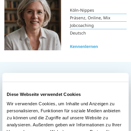
Köln-Nippes
Präsenz, Online, Mix
Jobcoaching
Deutsch
Kennenlernen
Kein passender Coach dabei?
Du möchtest Dir alle unsere Online-Coaches
Diese Webseite verwendet Cookies
anschauen? Dann bitte hier entlang:
Wir verwenden Cookies, um Inhalte und Anzeigen zu
personalisieren, Funktionen für soziale Medien anbieten
zu können und die Zugriffe auf unsere Website zu
Jetzt Online-Coach finden
analysieren. Außerdem geben wir Informationen zu Ihrer