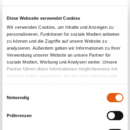
München-Schwabing
Präsenz, Online, Mix
Diese Webseite verwendet Cookies
Jobcoaching,
Gründungscoaching
Wir verwenden Cookies, um Inhalte und Anzeigen zu
Deutsch, Englisch
personalisieren, Funktionen für soziale Medien anbieten
zu können und die Zugriffe auf unsere Website zu
Kennenlernen
analysieren. Außerdem geben wir Informationen zu Ihrer
Verwendung unserer Website an unsere Partner für
ALI
soziale Medien, Werbung und Analysen weiter. Unsere
Partner führen diese Informationen möglicherweise mit
Neuss-Grimmlinghausen &
weiteren Daten zusammen, die Sie ihnen bereitgestellt
Nürnberg-Stadtzentrum
haben oder die sie im Rahmen Ihrer Nutzung der Dienste
Präsenz, Online, Mix
gesammelt haben.
Einwilligungsauswahl
Jobcoaching,
Notwendig
Gründungscoaching
Deutsch, Englisch
Präferenzen
Kennenlernen