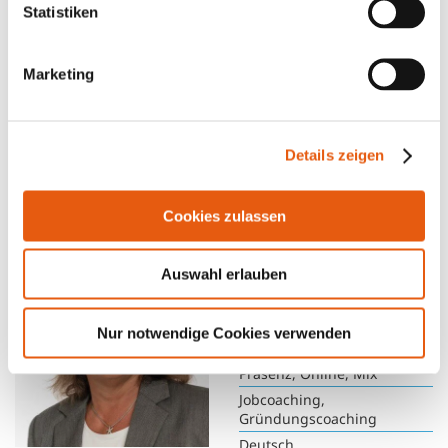
Statistiken
FRAUKE
München-Trudering
Marketing
Präsenz, Online, Mix
Jobcoaching,
Gründungscoaching
Details zeigen
Deutsch
Kennenlernen
Cookies zulassen
DANIELE
Auswahl erlauben
Berlin-Prenzlauer Berg,
Berlin-Reinickendorf, Berlin-
Nur notwendige Cookies verwenden
Tegel
Präsenz, Online, Mix
Jobcoaching,
Gründungscoaching
Deutsch