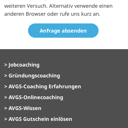
weiteren Versuch. Alternativ verwende einen
anderen Browser oder rufe uns kurz an.
datenschutz
Honeypot, bitte lassen Sie dieses Feld leer
> Jobcoaching
> Gründungscoaching
> AVGS-Coaching Erfahrungen
> AVGS-Onlinecoaching
> AVGS-Wissen
> AVGS Gutschein einlösen