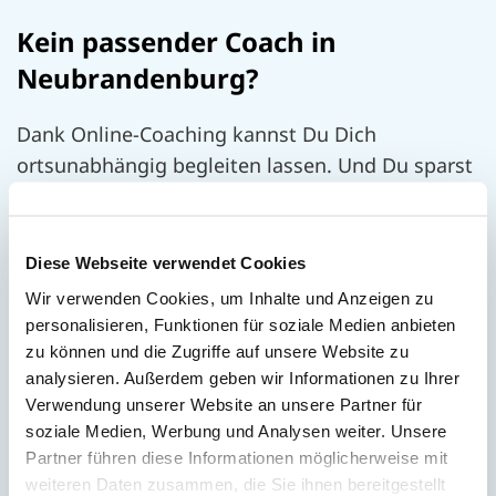
Kein passender Coach in
Neubrandenburg?
Dank
Online-Coaching
kannst Du Dich
ortsunabhängig begleiten lassen. Und Du sparst
Dir auch noch Anfahrtswege. Bundesweit stehen
Dir über 40 Online-Coaches zur Auswahl:
Diese Webseite verwendet Cookies
Jetzt Online-Coach finden
Wir verwenden Cookies, um Inhalte und Anzeigen zu
personalisieren, Funktionen für soziale Medien anbieten
zu können und die Zugriffe auf unsere Website zu
analysieren. Außerdem geben wir Informationen zu Ihrer
Verwendung unserer Website an unsere Partner für
soziale Medien, Werbung und Analysen weiter. Unsere
Partner führen diese Informationen möglicherweise mit
weiteren Daten zusammen, die Sie ihnen bereitgestellt