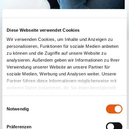
Diese Webseite verwendet Cookies
Wir verwenden Cookies, um Inhalte und Anzeigen zu
personalisieren, Funktionen für soziale Medien anbieten
zu können und die Zugriffe auf unsere Website zu
Finde den Hamburger Coach,
analysieren. Außerdem geben wir Informationen zu Ihrer
der perfekt zu Dir passt.
Verwendung unserer Website an unsere Partner für
soziale Medien, Werbung und Analysen weiter. Unsere
Partner führen diese Informationen möglicherweise mit
weiteren Daten zusammen, die Sie ihnen bereitgestellt
Ob direkt
in Hamburg vor Ort oder flexibel
haben oder die sie im Rahmen Ihrer Nutzung der Dienste
online
. Bei uns findest Du den AVGS-Coach, der
gesammelt haben.
Einwilligungsauswahl
mit seiner Persönlichkeit und
Notwendig
Branchenerfahrung zu Dir passt.
Nutze den
Coach-Filter
, um gezielt nach
Präferenzen