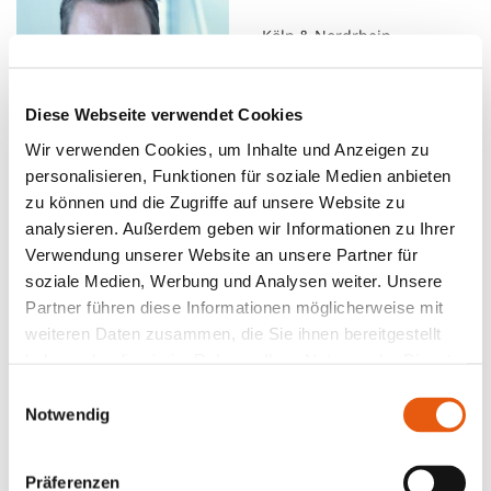
Köln & Nordrhein-
Westfahlen
Online
Jobcoaching,
Diese Webseite verwendet Cookies
Gründungscoaching
Wir verwenden Cookies, um Inhalte und Anzeigen zu
Deutsch, Englisch
personalisieren, Funktionen für soziale Medien anbieten
zu können und die Zugriffe auf unsere Website zu
Kennenlernen
analysieren. Außerdem geben wir Informationen zu Ihrer
Verwendung unserer Website an unsere Partner für
STEFANO
soziale Medien, Werbung und Analysen weiter. Unsere
Partner führen diese Informationen möglicherweise mit
Mönchengladbach-
weiteren Daten zusammen, die Sie ihnen bereitgestellt
Stadtmitte, Düsseldorf
haben oder die sie im Rahmen Ihrer Nutzung der Dienste
Präsenz, Online, Mix
gesammelt haben.
Einwilligungsauswahl
Jobcoaching,
Notwendig
Gründungscoaching, BAFA-
Beratung
Deutsch, Englisch
Präferenzen