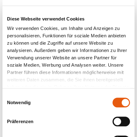
benannte Methode besteht aus mehreren
Runden, oft im Kontext eines Rollenspiels.
Diese Webseite verwendet Cookies
Um Deine Geschäftsidee zu entwickeln,
Wir verwenden Cookies, um Inhalte und Anzeigen zu
durchläuft Du
drei Phasen
:
personalisieren, Funktionen für soziale Medien anbieten
zu können und die Zugriffe auf unsere Website zu
Der Träumer:
Jetzt darfst Du einfach
analysieren. Außerdem geben wir Informationen zu Ihrer
Verwendung unserer Website an unsere Partner für
träumen und kreative Ideen erfinden. Lass
soziale Medien, Werbung und Analysen weiter. Unsere
Deiner Fantasie freien Lauf und erkunde alle
Partner führen diese Informationen möglicherweise mit
Möglichkeiten.
weiteren Daten zusammen, die Sie ihnen bereitgestellt
Der Realist:
Danach denkst Du über die
haben oder die sie im Rahmen Ihrer Nutzung der Dienste
realistische Umsetzung der Ideen nach. Was
gesammelt haben.
Einwilligungsauswahl
würdest Du dafür brauchen, z. B. an
Notwendig
Ressourcen und Fachwissen?
Der Kritiker:
In der letzten Phase
Präferenzen
hinterfragst Du die Ideen kritisch. Du
überlegst, welche Risiken es geben kann und