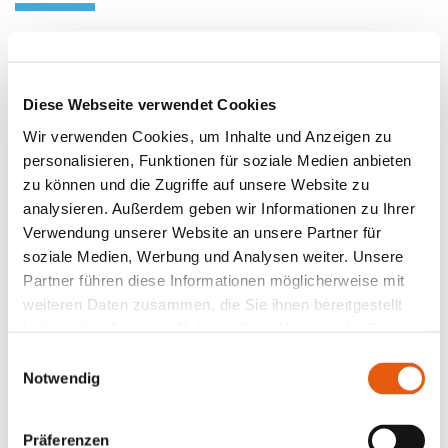
Unsere Coaches kennen die Region, das Leben
hier – und die Herausforderungen, die damit
einhergehen. Sie bringen nicht nur Know-how
Diese Webseite verwendet Cookies
mit, sondern echtes Mitgefühl und Begeisterung
Wir verwenden Cookies, um Inhalte und Anzeigen zu
für deinen Weg.
personalisieren, Funktionen für soziale Medien anbieten
zu können und die Zugriffe auf unsere Website zu
Wir haben den Karriere-Coach für Dich, der
analysieren. Außerdem geben wir Informationen zu Ihrer
besonders gut zu Dir passt - als Persönlichkeit
Verwendung unserer Website an unsere Partner für
soziale Medien, Werbung und Analysen weiter. Unsere
und was Interessen und Branchenerfahrung
Partner führen diese Informationen möglicherweise mit
betrifft.
weiteren Daten zusammen, die Sie ihnen bereitgestellt
haben oder die sie im Rahmen Ihrer Nutzung der Dienste
gesammelt haben.
Online/Präsenz
Einwilligungsauswahl
Notwendig
Job/Gründung
Präferenzen
Schwerpunkte