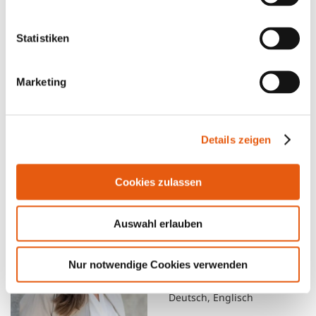
Branchen
Statistiken
Interessen
Marketing
Sprachen
Details zeigen
8 Coaches
Cookies zulassen
MARIKA
Auswahl erlauben
Bobenheim am Berg (Pfalz)
Präsenz-Online-Mix
Nur notwendige Cookies verwenden
Jobcoaching,
Gründungscoaching
Deutsch, Englisch