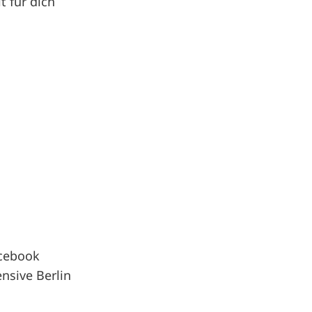
 für dich
cebook
nsive Berlin