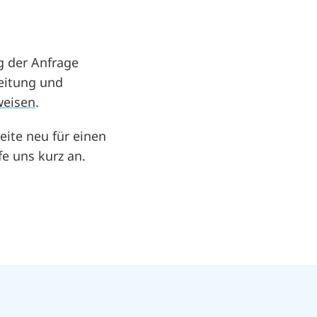
g der Anfrage
eitung und
weisen
.
eite neu für einen
e uns kurz an.