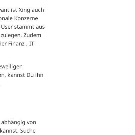
ant ist Xing auch
tionale Konzerne
r User stammt aus
 anzulegen. Zudem
r Finanz-, IT-
eweiligen
en, kannst Du ihn
.
r abhängig von
 kannst. Suche