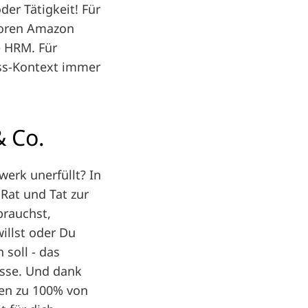
der Tätigkeit! Für
utoren Amazon
e HRM. Für
ss-Kontext immer
& Co.
erk unerfüllt? In
Rat und Tat zur
brauchst,
illst oder Du
 soll - das
isse. Und dank
ten zu 100% von