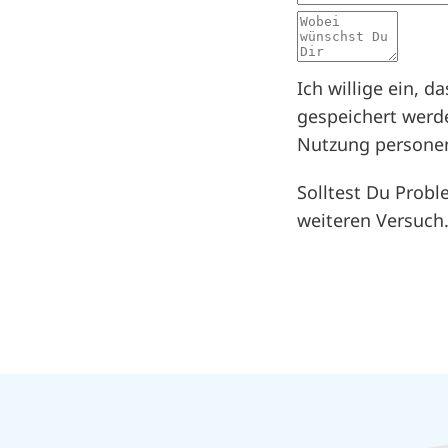
Mitteilung
Ich willige ein, 
gespeichert werd
Nutzung personen
Solltest Du Probl
weiteren Versuch.
datenschutz
Honeypot, bitte la