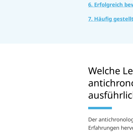
6. Erfolgreich b
7. Häufig gestel
Welche Le
antichron
ausführli
Der antichronolog
Erfahrungen hervo