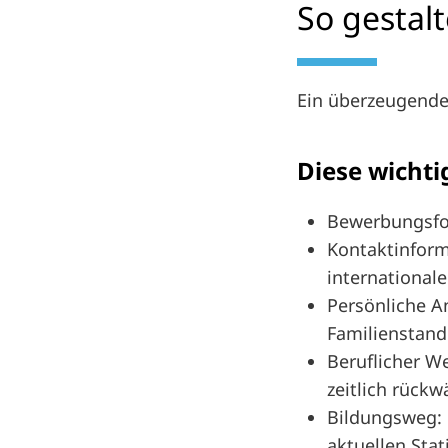
So gestal
Ein überzeugender
Diese wichti
Bewerbungsfot
Kontaktinform
international
Persönliche A
Familienstand
Beruflicher We
zeitlich rück
Bildungsweg: 
aktuellen Sta