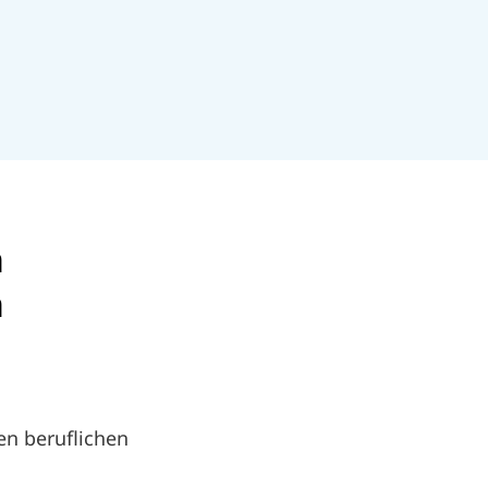
m
m
en beruflichen