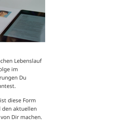
schen Lebenslauf
olge im
ahrungen Du
ntest.
ist diese Form
d den aktuellen
d von Dir machen.