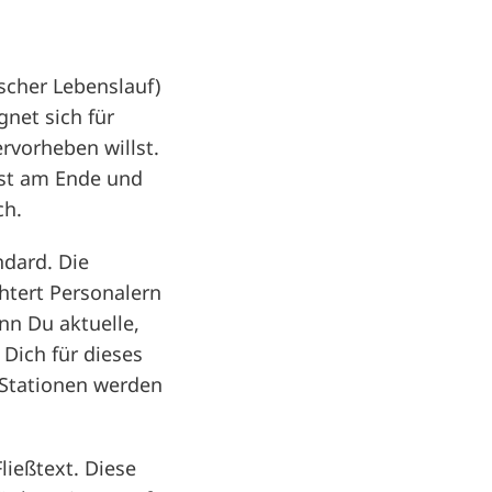
ischer Lebenslauf)
gnet sich für
rvorheben willst.
rst am Ende und
ch.
ndard. Die
chtert Personalern
nn Du aktuelle,
 Dich für dieses
e Stationen werden
ießtext. Diese